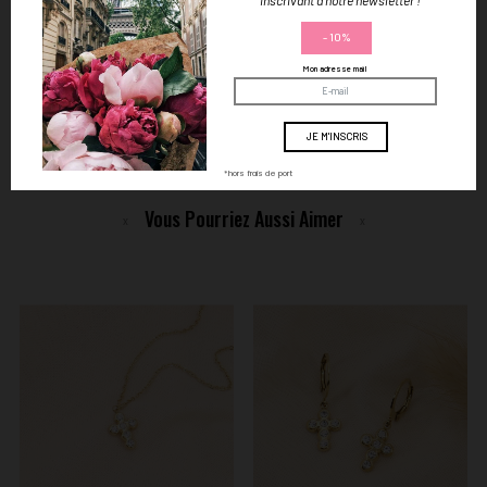
Hypoallergénique (sans nickel, plomb, ni cadmium)
- 10%
Paiement sécurisé par carte bancaire
Mon adresse mail
Livraison offerte dès 59€ d'achat en France
Vos bijoux livrés dans une boîte Lilas de Seine
*hors frais de port
Vous Pourriez Aussi Aimer