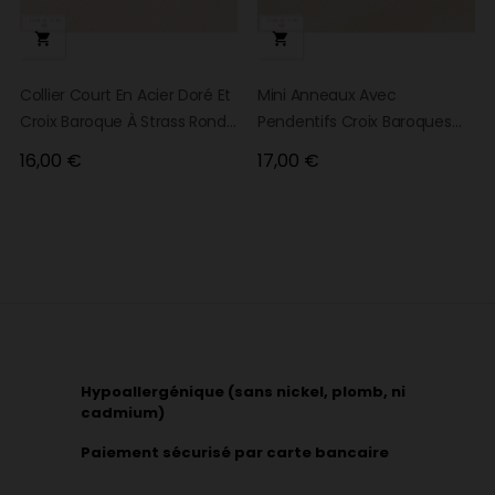


Collier Court En Acier Doré Et
Mini Anneaux Avec
Croix Baroque À Strass Ronds
Pendentifs Croix Baroques
HEATHER
Acier HEDWIGE
Prix
Prix
16,00 €
17,00 €
Hypoallergénique (sans nickel, plomb, ni
cadmium)
Paiement sécurisé par carte bancaire