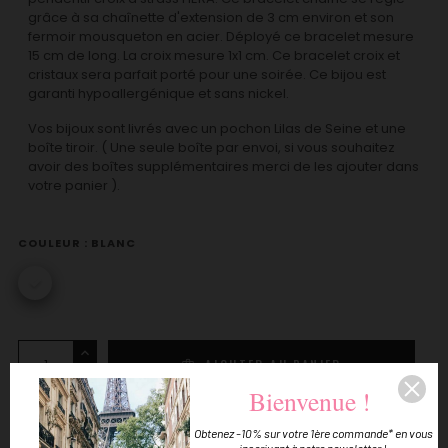
grâce à sa chaînette d'extension de 3 cm environ et son
fermoir mousqueton en acier. Déployé ce bracelet mesure
15 cm de long. La croix mesure 1x1 cm. Ce bracelet croix et
cristaux sera parfait porté pour une soirée. Ce bijou est
garanti hypoallergénique et sans nickel.
Vos bijoux sont livrés avec un pochon Lilas de Seine et une
boîte tiroir. ( Une seule boîte par envoi, si vous souhaitez
avoir des boîtes supplémentaires merci de les ajouter dans
votre panier ).
COULEUR : BLANC
blanc
AJOUTER AU PANIER
Bienvenue !
Obtenez -10% sur votre 1ère commande* en vous
inscrivant à notre newsletter !