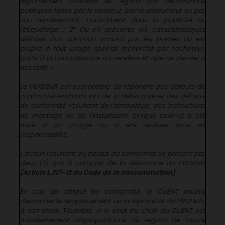
légitimement attendre eu égard aux déclarations
publiques faites par le vendeur, par le producteur ou par
son représentant, notamment dans la publicité ou
l'étiquetage ; 2° Ou s'il présente les caractéristiques
définies d'un commun accord par les parties ou est
propre à tout usage spécial recherché par l'acheteur,
porté à la connaissance du vendeur et que ce dernier a
accepté ».
Le VENDEUR est susceptible de répondre des défauts de
conformité existants lors de la délivrance et des défauts
de conformité résultant de l’emballage, des instructions
de montage ou de l’installation lorsque celle-ci a été
mise à sa charge ou a été réalisée sous sa
responsabilité.
L’action résultant du défaut de conformité se prescrit par
deux (2) ans à compter de la délivrance du PRODUIT
(Article L.217-12 du Code de la consommation)
En cas de défaut de conformité, le CLIENT pourra
demander le remplacement ou la réparation du PRODUIT,
à son choix. Toutefois, si le coût du choix du CLIENT est
manifestement disproportionné au regard de l’autre