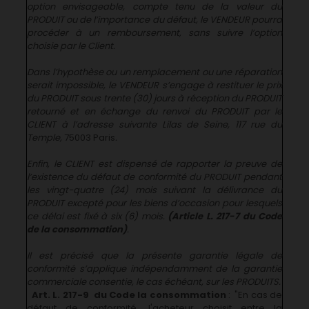
option envisageable, compte tenu de la valeur du
PRODUIT ou de l’importance du défaut, le VENDEUR pourra
procéder à un remboursement, sans suivre l’option
choisie par le Client.
Dans l’hypothèse ou un remplacement ou une réparation
serait impossible, le VENDEUR s’engage à restituer le prix
du PRODUIT sous trente (30) jours à réception du PRODUIT
retourné et en échange du renvoi du PRODUIT par le
CLIENT à l’adresse suivante Lilas de Seine, 117 rue du
Temple,
75003 Paris
.
Enfin, le CLIENT est dispensé de rapporter la preuve de
l’existence du défaut de conformité du PRODUIT pendant
les vingt-quatre (24) mois suivant la délivrance du
PRODUIT excepté pour les biens d’occasion pour lesquels
ce délai est fixé à six (6) mois.
(Article L. 217-7 du Code
de la consommation)
.
Il est précisé que la présente garantie légale de
conformité s’applique indépendamment de la garantie
commerciale consentie, le cas échéant, sur les PRODUITS.
Art. L. 217-9 du Code la consommation
: "En cas de
défaut de conformité, l'acheteur choisit entre la