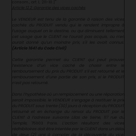
consom., art. L. 211-10.]"
Article 12.2. Garantie des vices cachés
Le VENDEUR est tenu de la garantie à raison des vices
cachés du PRODUIT vendu qui le rendent impropre à
l’usage auquel on le destine, ou qui diminuent tellement
cet usage que le CLIENT ne l’aurait pas acquis, ou n’en
aurait donné qu’un moindre prix, s'il les avait connus.
(Article 1641 du Code Civil)
Cette garantie permet au CLIENT qui peut prouver
l’existence d’un vice caché de choisir entre le
remboursement du prix du PRODUIT s’il est retourné et le
remboursement d’une partie de son prix, si le PRODUIT
n’est pas retourné.
Dans l’hypothèse où un remplacement ou une réparation
serait impossible, le VENDEUR s’engage à restituer le prix
du PRODUIT sous trente (30) jours à réception du PRODUIT
retourné et en échange du renvoi du PRODUIT par le
CLIENT à l’adresse suivante Lilas de Seine, 117 rue du
Temple,
75003 Paris
. L’action résultant des vices
rédhibitoires doit être intentée par le CLIENT dans un délai
de deux (2) ans à compter de la découverte du vice.