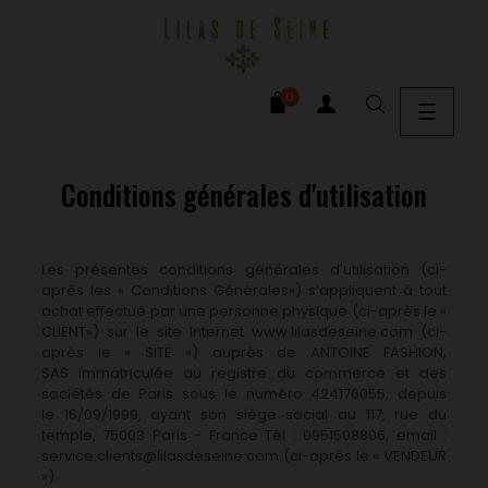
0
Bascu
☰
la
naviga
Conditions générales d'utilisation
Les présentes conditions générales d'utilisation (ci-
après les « Conditions Générales») s’appliquent à tout
achat effectué par une personne physique (ci-après le «
CLIENT») sur le site Internet www.lilasdeseine.com (ci-
après le « SITE ») auprès de ANTOINE FASHION,
SAS immatriculée au registre du commerce et des
sociétés de Paris sous le numéro 424176055,
depuis
le 16/09/1999, ayant son siège social au 117, rue du
temple, 75003 Paris - France Tél : 0951508806, email :
service.clients@lilasdeseine.com (ci-après le « VENDEUR
»).