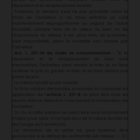
réparation et le remplacement du bien.
Toutefois, le vendeur peut ne pas procéder selon le
choix de l'acheteur si ce choix entraîne un coût
manifestement disproportionné au regard de l'autre
modalité, compte tenu de la valeur du bien ou de
l'importance du défaut. Il est alors tenu de procéder,
sauf impossibilité, selon la modalité non choisie par
l'acheteur.
Art. L. 217-10 du Code la consommation :
"Si la
réparation et le remplacement du bien sont
impossibles, l'acheteur peut rendre le bien et se faire
restituer le prix ou garder le bien et se faire rendre une
partie du prix.
La même faculté lui est ouverte:
1o Si la solution demandée, proposée ou convenue en
application de l'
article L. 217-9
ne peut être mise en
œuvre dans le délai d'un mois suivant la réclamation de
l'acheteur;
2o Ou si cette solution ne peut l'être sans inconvénient
majeur pour celui-ci compte tenu de la nature du bien et
de l'usage qu'il recherche.
La résolution de la vente ne peut toutefois être
prononcée si le défaut de conformité est mineur. — [C.