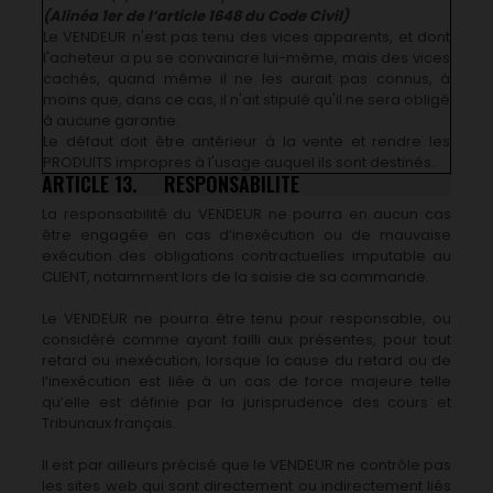
(Alinéa 1er de l’article 1648 du Code Civil)
Le VENDEUR n'est pas tenu des vices apparents, et dont
l'acheteur a pu se convaincre lui-même, mais des vices
cachés, quand même il ne les aurait pas connus, à
moins que, dans ce cas, il n'ait stipulé qu'il ne sera obligé
à aucune garantie.
Le défaut doit être antérieur à la vente et rendre les
PRODUITS impropres à l'usage auquel ils sont destinés.
ARTICLE 13. RESPONSABILITE
La responsabilité du VENDEUR ne pourra en aucun cas
être engagée en cas d’inexécution ou de mauvaise
exécution des obligations contractuelles imputable au
CLIENT, notamment lors de la saisie de sa commande.
Le VENDEUR ne pourra être tenu pour responsable, ou
considéré comme ayant failli aux présentes, pour tout
retard ou inexécution, lorsque la cause du retard ou de
l’inexécution est liée à un cas de force majeure telle
qu’elle est définie par la jurisprudence des cours et
Tribunaux français.
Il est par ailleurs précisé que le VENDEUR ne contrôle pas
les sites web qui sont directement ou indirectement liés