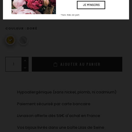
votre affection. Parfaites pour une soirée romantique, un
événement spécial ou pour briller au quotidien avec une
touche d'amour et de glamour.
*hors frais de port
COULEUR : DORÉ
doré
argenté
AJOUTER AU PANIER
Hypoallergénique (sans nickel, plomb, ni cadmium)
Paiement sécurisé par carte bancaire
Livraison offerte dès 59€ d'achat en France
Vos bijoux livrés dans une boîte Lilas de Seine