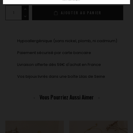
AJOUTER AU PANIER
Hypoallergénique (sans nickel, plomb, ni cadmium)
Paiement sécurisé par carte bancaire
Livraison offerte dès 59€ d'achat en France
Vos bijoux livrés dans une boîte Lilas de Seine
Vous Pourriez Aussi Aimer