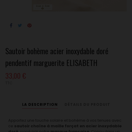
Sautoir bohème acier inoxydable doré
pendentif marguerite ELISABETH
33,00 €
TTC
LA DESCRIPTION
DÉTAILS DU PRODUIT
Apportez une touche solaire et bohème à vos tenues avec
ce
sautoir chaîne à maille forçat en acier inoxydable
doré
, signé par notre
marque française
. Conçu dans un