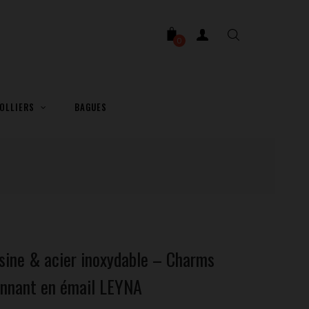
0
OLLIERS
BAGUES
ésine & acier inoxydable – Charms
onnant en émail LEYNA