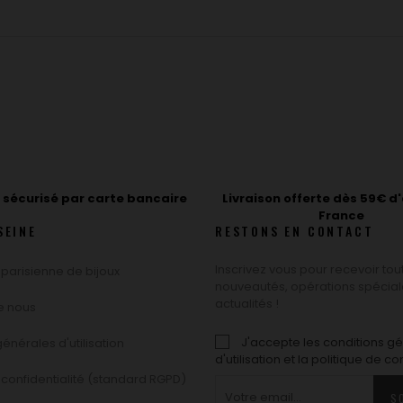
sécurisé par carte bancaire
Livraison offerte dès 59€ d
France
SEINE
RESTONS EN CONTACT
Inscrivez vous pour recevoir tou
 parisienne de bijoux
nouveautés, opérations spécial
actualités !
de nous
J'accepte les conditions g
énérales d'utilisation
d'utilisation et la politique de co
 confidentialité (standard RGPD)
S