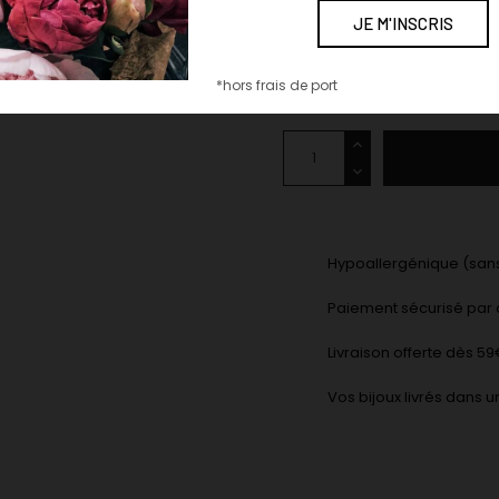
COULEUR : NATUREL/BEIGE
naturel/beige
noir
marron
kaki
*hors frais de port
Hypoallergénique (sans
Paiement sécurisé par 
Livraison offerte dès 5
Vos bijoux livrés dans u