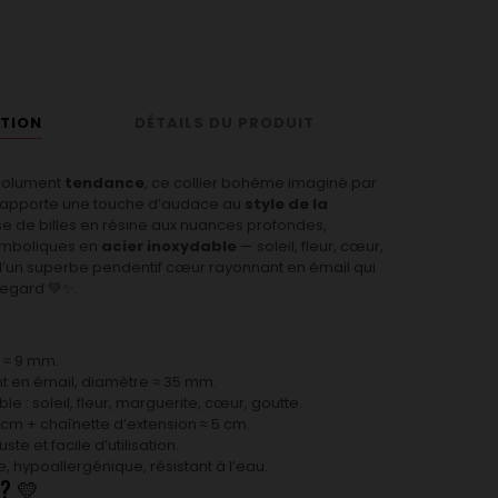
PTION
DÉTAILS DU PRODUIT
ésolument
tendance
, ce collier bohème imaginé par
apporte une touche d’audace au
style de la
se de billes en résine aux nuances profondes,
ymboliques en
acier inoxydable
— soleil, fleur, cœur,
d’un superbe pendentif cœur rayonnant en émail qui
regard 💚✨.
e ≈ 9 mm.
t en émail, diamètre ≈ 35 mm.
e : soleil, fleur, marguerite, cœur, goutte.
4 cm + chaînette d’extension ≈ 5 cm.
e et facile d’utilisation.
e, hypoallergénique, résistant à l’eau.
 ? 💛