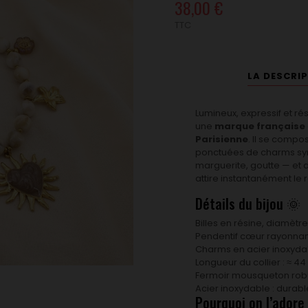
38,00 €
TTC
LA DESCRI
Lumineux, expressif et r
une
marque française
Parisienne
. Il se compo
ponctuées de charms s
marguerite, goutte — et 
attire instantanément le 
Détails du bijou 🌞
Billes en résine, diamètr
Pendentif cœur rayonnan
Charms en acier inoxydabl
Longueur du collier : ≈ 4
Fermoir mousqueton robust
Acier inoxydable : durabl
Pourquoi on l’adore