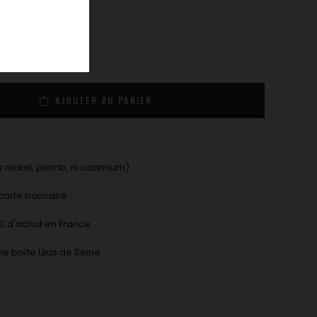
AJOUTER AU PANIER
 nickel, plomb, ni cadmium)
carte bancaire
9€ d'achat en France
ne boîte Lilas de Seine