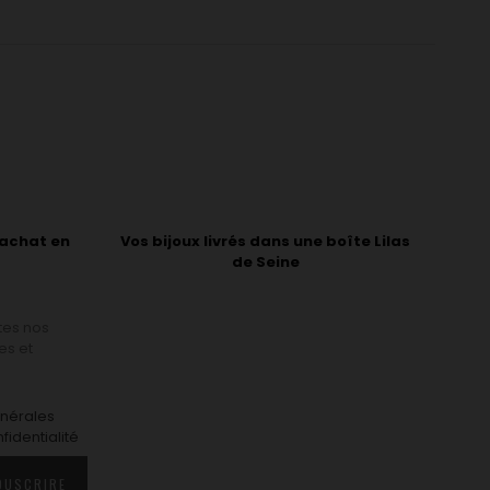
'achat en
Vos bijoux livrés dans une boîte Lilas
de Seine
tes nos
es et
énérales
nfidentialité
OUSCRIRE