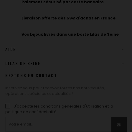
Paiement sécurisé par carte bancaire
Livraison offerte dès 59€ d'achat en France
Vos bijoux livrés dans une boîte Lilas de Seine
AIDE

LILAS DE SEINE

RESTONS EN CONTACT
Inscrivez vous pour recevoir toutes nos nouveautés,
opérations spéciales et actualités !
J'accepte les conditions générales d'utilisation et la
politique de confidentialité