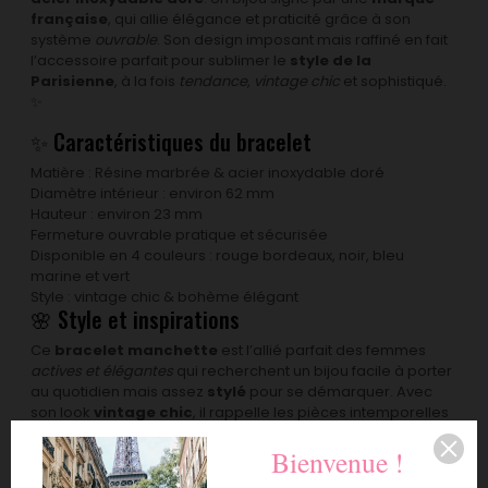
française
, qui allie élégance et praticité grâce à son
système
ouvrable
. Son design imposant mais raffiné en fait
l’accessoire parfait pour sublimer le
style de la
Parisienne
, à la fois
tendance
,
vintage chic
et sophistiqué.
✨
✨ Caractéristiques du bracelet
Matière : Résine marbrée & acier inoxydable doré
Diamètre intérieur : environ 62 mm
Hauteur : environ 23 mm
Fermeture ouvrable pratique et sécurisée
Disponible en 4 couleurs : rouge bordeaux, noir, bleu
marine et vert
Style : vintage chic & bohème élégant
🌸 Style et inspirations
Ce
bracelet manchette
est l’allié parfait des femmes
actives et élégantes
qui recherchent un bijou facile à porter
au quotidien mais assez
stylé
pour se démarquer. Avec
son look
vintage chic
, il rappelle les pièces intemporelles
de la mode parisienne et apporte une touche raffinée à
Bienvenue !
toutes vos tenues. 💼🌹