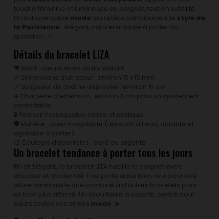
touche féminine et lumineuse au poignet, tout en subtilité.
Un indispensable
mode
qui reflète parfaitement le
style de
la Parisienne
: élégant, naturel et facile à porter au
quotidien. ✨
Détails du bracelet LIZA
💖 Motif : cœurs striés au fini brillant
📏 Dimensions d’un cœur : environ 15 x 15 mm
🔗 Longueur de chaîne déployée : environ 16 cm
➕ Chaînette d’extension : environ 3 cm pour un ajustement
confortable
🔒 Fermoir mousqueton solide et pratique
🛡️ Matière : acier inoxydable (résistant à l’eau, durable et
agréable à porter)
🎨 Couleurs disponibles : doré ou argenté
Un bracelet tendance à porter tous les jours
Fin et élégant, le bracelet LIZA habille le poignet avec
douceur et modernité. Il se porte aussi bien seul pour une
allure minimaliste que combiné à d’autres bracelets pour
un look plus affirmé. Un bijou facile à assortir, pensé pour
suivre toutes vos envies
mode
. 💫