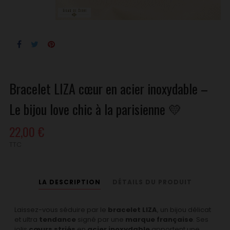
Bracelet LIZA cœur en acier inoxydable –
Le bijou love chic à la parisienne 💛
22,00 €
TTC
LA DESCRIPTION
DÉTAILS DU PRODUIT
Laissez-vous séduire par le
bracelet LIZA
, un bijou délicat
et ultra
tendance
signé par une
marque française
. Ses
jolis
cœurs striés
en
acier inoxydable
apportent une