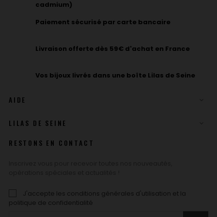
cadmium)
Paiement sécurisé par carte bancaire
Livraison offerte dès 59€ d'achat en France
Vos bijoux livrés dans une boîte Lilas de Seine
AIDE

LILAS DE SEINE

RESTONS EN CONTACT
Inscrivez vous pour recevoir toutes nos nouveautés,
opérations spéciales et actualités !
J'accepte les conditions générales d'utilisation et la
politique de confidentialité