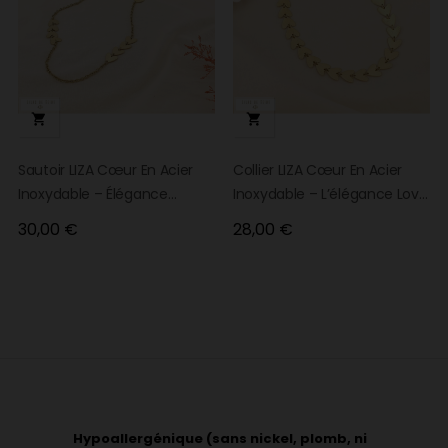


Sautoir LIZA Cœur En Acier
Collier LIZA Cœur En Acier
Inoxydable – Élégance
Inoxydable – L’élégance Love
Parisienne & Esprit Love 💛
À La Parisienne 🤍
Prix
Prix
30,00 €
28,00 €
Hypoallergénique (sans nickel, plomb, ni