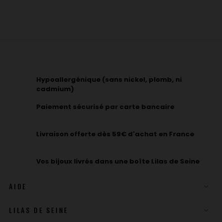
Hypoallergénique (sans nickel, plomb, ni
cadmium)
Paiement sécurisé par carte bancaire
Livraison offerte dès 59€ d'achat en France
Vos bijoux livrés dans une boîte Lilas de Seine
AIDE

LILAS DE SEINE
