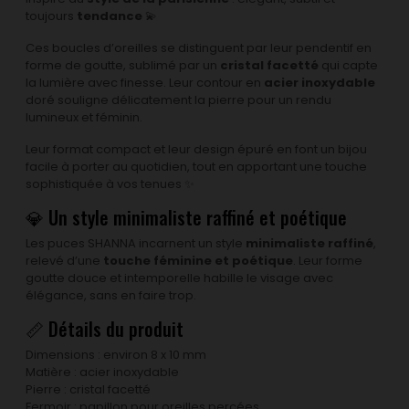
toujours
tendance
💫
Ces boucles d’oreilles se distinguent par leur pendentif en
forme de goutte, sublimé par un
cristal facetté
qui capte
la lumière avec finesse. Leur contour en
acier inoxydable
doré souligne délicatement la pierre pour un rendu
lumineux et féminin.
Leur format compact et leur design épuré en font un bijou
facile à porter au quotidien, tout en apportant une touche
sophistiquée à vos tenues ✨
💎 Un style minimaliste raffiné et poétique
Les puces SHANNA incarnent un style
minimaliste raffiné
,
relevé d’une
touche féminine et poétique
. Leur forme
goutte douce et intemporelle habille le visage avec
élégance, sans en faire trop.
📏 Détails du produit
Dimensions : environ 8 x 10 mm
Matière : acier inoxydable
Pierre : cristal facetté
Fermoir : papillon pour oreilles percées