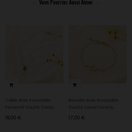
Vous Pourriez Aussi Aimer


Collier Acier Inoxydable
Bracelet Acier Inoxydable
Pendentif Goutte Cristal
Goutte Cristal Facetté
Facetté SHANNA
SHANNA
Prix
Prix
19,00 €
17,00 €