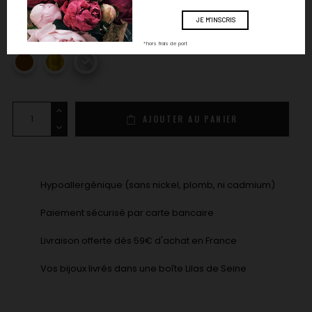
COULEUR : ARGENTÉ
*hors frais de port
marron
doré
argenté
AJOUTER AU PANIER
Hypoallergénique (sans nickel, plomb, ni cadmium)
Paiement sécurisé par carte bancaire
Livraison offerte dès 59€ d'achat en France
Vos bijoux livrés dans une boîte Lilas de Seine