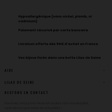
Hypoallergénique (sans nickel, plomb, ni
cadmium)
Paiement sécurisé par carte bancaire
Livraison offerte dès 59€ d'achat en France
Vos bijoux livrés dans une boîte Lilas de Seine
AIDE

LILAS DE SEINE

RESTONS EN CONTACT
Inscrivez vous pour recevoir toutes nos nouveautés,
opérations spéciales et actualités !