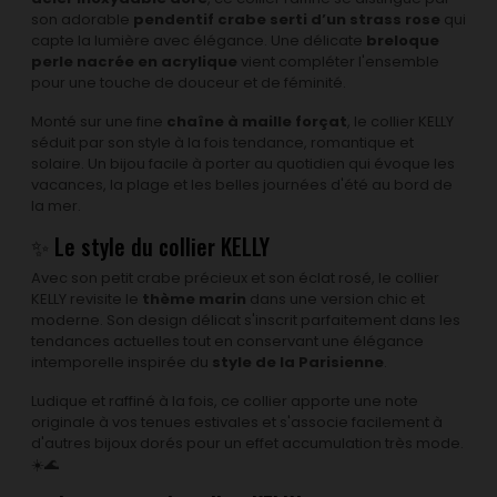
son adorable
pendentif crabe serti d’un strass rose
qui
capte la lumière avec élégance. Une délicate
breloque
perle nacrée en acrylique
vient compléter l'ensemble
pour une touche de douceur et de féminité.
Monté sur une fine
chaîne à maille forçat
, le collier KELLY
séduit par son style à la fois tendance, romantique et
solaire. Un bijou facile à porter au quotidien qui évoque les
vacances, la plage et les belles journées d'été au bord de
la mer.
✨ Le style du collier KELLY
Avec son petit crabe précieux et son éclat rosé, le collier
KELLY revisite le
thème marin
dans une version chic et
moderne. Son design délicat s'inscrit parfaitement dans les
tendances actuelles tout en conservant une élégance
intemporelle inspirée du
style de la Parisienne
.
Ludique et raffiné à la fois, ce collier apporte une note
originale à vos tenues estivales et s'associe facilement à
d'autres bijoux dorés pour un effet accumulation très mode.
☀️🌊