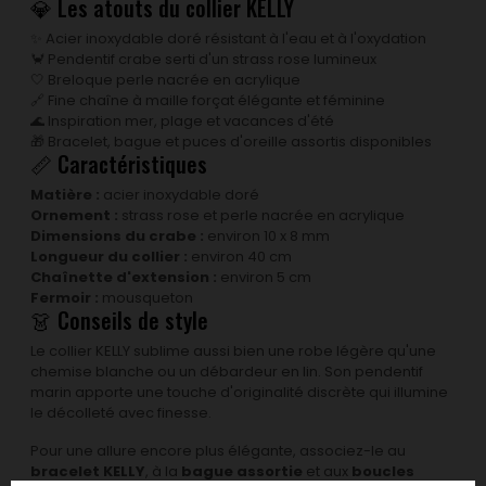
💎 Les atouts du collier KELLY
✨ Acier inoxydable doré résistant à l'eau et à l'oxydation
🦀 Pendentif crabe serti d'un strass rose lumineux
🤍 Breloque perle nacrée en acrylique
🔗 Fine chaîne à maille forçat élégante et féminine
🌊 Inspiration mer, plage et vacances d'été
🎁 Bracelet, bague et puces d'oreille assortis disponibles
📏 Caractéristiques
Matière :
acier inoxydable doré
Ornement :
strass rose et perle nacrée en acrylique
Dimensions du crabe :
environ 10 x 8 mm
Longueur du collier :
environ 40 cm
Chaînette d'extension :
environ 5 cm
Fermoir :
mousqueton
👗 Conseils de style
Le collier KELLY sublime aussi bien une robe légère qu'une
chemise blanche ou un débardeur en lin. Son pendentif
marin apporte une touche d'originalité discrète qui illumine
le décolleté avec finesse.
Pour une allure encore plus élégante, associez-le au
bracelet KELLY
, à la
bague assortie
et aux
boucles