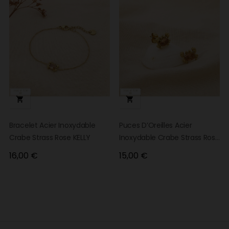


Bracelet Acier Inoxydable
Puces D’Oreilles Acier
Crabe Strass Rose KELLY
Inoxydable Crabe Strass Rose
KELLY
Prix
Prix
16,00 €
15,00 €