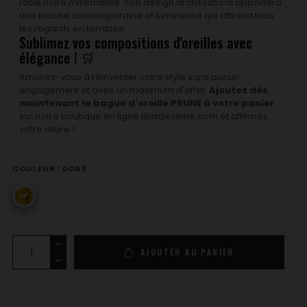
robe noire minimaliste. Son design architectural apportera
une touche contemporaine et lumineuse qui attirera tous
les regards en terrasse.
Sublimez vos compositions d'oreilles avec
élégance ! 🛒
Amusez-vous à réinventer votre style sans aucun
engagement et avec un maximum d'effet.
Ajoutez dès
maintenant la bague d'oreille PRUNE à votre panier
sur notre boutique en ligne lilasdeseine.com et affirmez
votre allure !
COULEUR : DORÉ
doré
AJOUTER AU PANIER