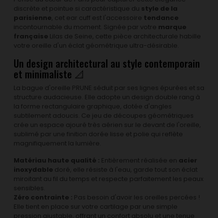
discrète et pointue si caractéristique du
style de la
parisienne
, cet ear cuff est l'accessoire
tendance
incontournable du moment. Signée par votre
marque
française
Lilas de Seine, cette pièce architecturale habille
votre oreille d'un éclat géométrique ultra-désirable.
Un design architectural au style contemporain
et minimaliste 📐
La bague d'oreille PRUNE séduit par ses lignes épurées et sa
structure audacieuse. Elle adopte un design double rang à
la forme rectangulaire graphique, dotée d'angles
subtilement adoucis. Ce jeu de découpes géométriques
crée un espace ajouré très aérien sur le devant de l'oreille,
sublimé par une finition dorée lisse et polie qui reflète
magnifiquement la lumière.
Matériau haute qualité :
Entièrement réalisée en
acier
inoxydable
doré, elle résiste à l'eau, garde tout son éclat
miroitant au fil du temps et respecte parfaitement les peaux
sensibles.
Zéro contrainte :
Pas besoin d'avoir les oreilles percées !
Elle tient en place sur votre cartilage par une simple
pression ajustable, offrant un confort absolu et une tenue