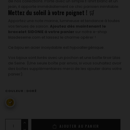
de nos collections. Porté avec un simple t-shirt blanc et un
jean, il apporte immédiatement ce chic parisien inimitable.
Mettez du soleil à votre poignet ! 🛒
Apportez une note marine, lumineuse et tendance à toutes
vos tenues de saison.
Ajoutez dès maintenant le
bracelet SIDONIE à votre panier
sur notre e-shop
lilasdeseine.com et laissez le charme opérer !
Ce bijou en acier inoxydable est hypoallergénique.
Vos bijoux sont livrés avec un pochon et une boîte tiroir Lilas
de Seine. (Une seule boîte par envoi, si vous souhaitez avoir
des boîtes supplémentaires merci de les ajouter dans votre
panier).
COULEUR : DORÉ
doré
AJOUTER AU PANIER