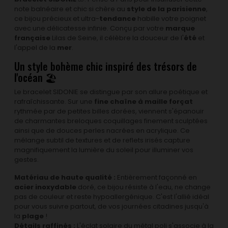
note balnéaire et chic si chère au
style de la parisienne
,
ce bijou précieux et ultra-
tendance
habille votre poignet
avec une délicatesse infinie. Conçu par votre
marque
française
Lilas de Seine, il célèbre la douceur de l'
été
et
l'appel de la
mer
.
Un style bohème chic inspiré des trésors de
l'océan 🏖️
Le bracelet SIDONIE se distingue par son allure poétique et
rafraîchissante. Sur une
fine chaîne à maille forçat
rythmée par de petites billes dorées, viennent s'épanouir
de charmantes breloques coquillages finement sculptées
ainsi que de douces perles nacrées en acrylique. Ce
mélange subtil de textures et de reflets irisés capture
magnifiquement la lumière du soleil pour illuminer vos
gestes.
Matériau de haute qualité :
Entièrement façonné en
acier inoxydable
doré, ce bijou résiste à l'eau, ne change
pas de couleur et reste hypoallergénique. C'est l'allié idéal
pour vous suivre partout, de vos journées citadines jusqu'à
la
plage
!
Détails raffinés :
L'éclat solaire du métal poli s'associe à la