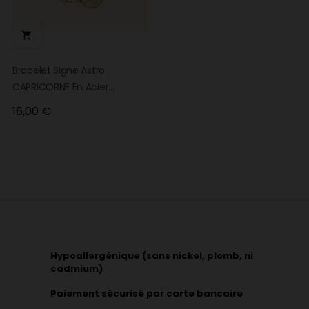

Bracelet Signe Astro
CAPRICORNE En Acier
Inoxydable Doré
Prix
16,00 €
Hypoallergénique (sans nickel, plomb, ni
cadmium)
Paiement sécurisé par carte bancaire