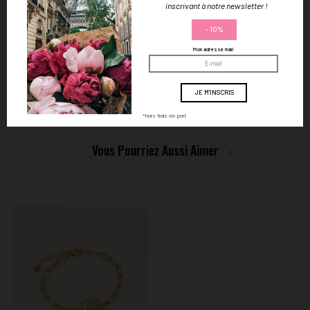
inscrivant à notre newsletter !
Hypoallergénique (sans nickel, plomb, ni cadmium)
- 10%
Paiement sécurisé par carte bancaire
Mon adresse mail
Livraison offerte dès 59€ d'achat en France
Vos bijoux livrés dans une boîte Lilas de Seine
*hors frais de port
Vous Pourriez Aussi Aimer