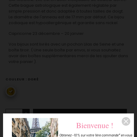
Cette bague astrologique est également réglable par
simple pression et donc adaptée à toutes tailles de doigt.
Le diamètre de l'anneau est de 17 mm par défaut. Ce bijou
zodiaque est hypoallergénique et garantie sans nickel.
Capricorne 23 décembre – 20 janvier
Vos bijoux sont livrés avec un pochon Lilas de Seine et une
boîte tiroir. ( Une seule boîte par envoi, si vous souhaitez
avoir des boîtes supplémentaires merci de les ajouter dans
votre panier ).
COULEUR : DORÉ
doré
AJOUTER AU PANIER
Bienvenue !
Obtenez -10% sur votre 1ère commande* en vous