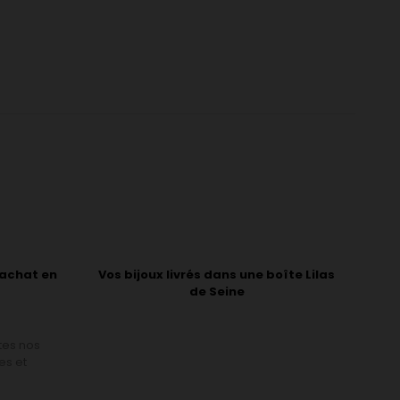
'achat en
Vos bijoux livrés dans une boîte Lilas
de Seine
tes nos
es et