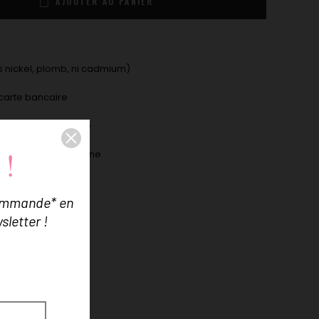
AJOUTER AU PANIER
 nickel, plomb, ni cadmium)
carte bancaire
9€ d'achat en France
 !
ne boîte Lilas de Seine
commande* en
sletter !