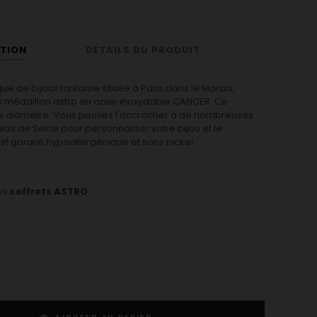
PTION
DÉTAILS DU PRODUIT
ue de bijoux fantaisie située à Paris dans le Marais,
 médaillon astro en acier inoxydable CANCER. Ce
 diamètre. Vous pouvez l'accrocher à de nombreuses
ilas de Seine pour personnaliser votre bijou et le
st garanti hypoallergénique et sans nickel.
os
coffrets ASTRO