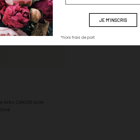
*hors frais de port
e Astro CANCER Acier
 Doré