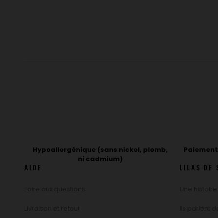
Hypoallergénique (sans nickel, plomb,
Paiement 
ni cadmium)
AIDE
LILAS DE 
Foire aux questions
Une histoire
Livraison et retour
Ils parlent 