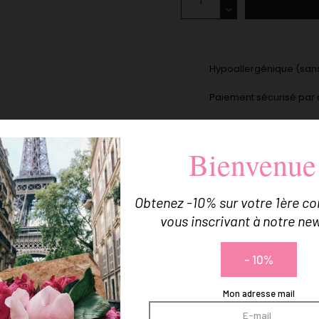
Hypoallergénique (sans
Paiement sécurisé par 
Livraison offerte dès 5
Bienvenue
Vos bijoux livrés dans u
Vous Pourriez Aussi Aimer
Obtenez -10% sur votre 1ère 
vous inscrivant à notre new
- 10%
Mon adresse mail