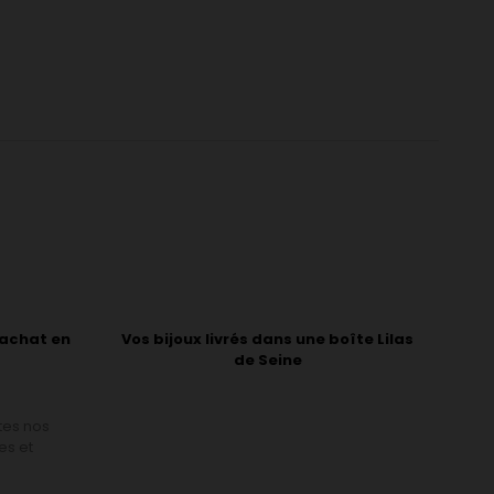
'achat en
Vos bijoux livrés dans une boîte Lilas
de Seine
tes nos
es et