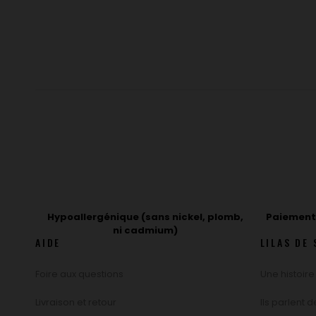
Hypoallergénique (sans nickel, plomb,
Paiement 
ni cadmium)
AIDE
LILAS DE 
Foire aux questions
Une histoire
Livraison et retour
Ils parlent 