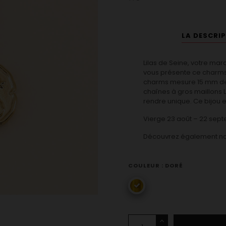
LA DESCRI
Lilas de Seine, votre marq
vous présente ce charms 
charms mesure 15 mm de
chaînes à gros maillons L
rendre unique. Ce bijou e
Vierge 23 août – 22 sep
Découvrez également n
COULEUR : DORÉ
doré