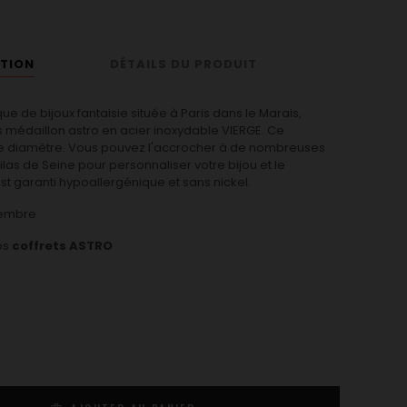
PTION
DÉTAILS DU PRODUIT
ue de bijoux fantaisie située à Paris dans le Marais,
médaillon astro en acier inoxydable VIERGE. Ce
 diamètre. Vous pouvez l'accrocher à de nombreuses
ilas de Seine pour personnaliser votre bijou et le
st garanti hypoallergénique et sans nickel.
tembre
os
coffrets ASTRO