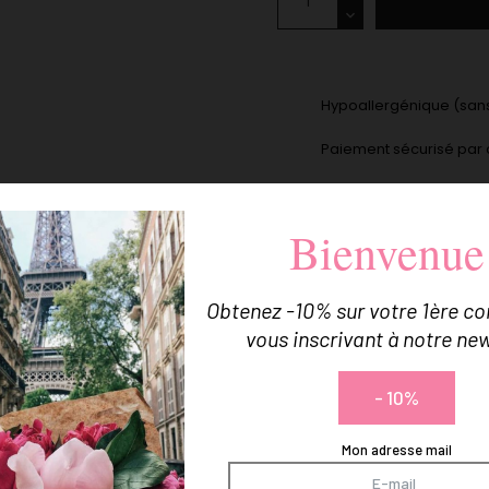
Hypoallergénique (sans
Paiement sécurisé par 
Livraison offerte dès 5
Bienvenue
Vos bijoux livrés dans u
Vous Pourriez Aussi Aimer
Obtenez -10% sur votre 1ère 
vous inscrivant à notre new
- 10%
Mon adresse mail