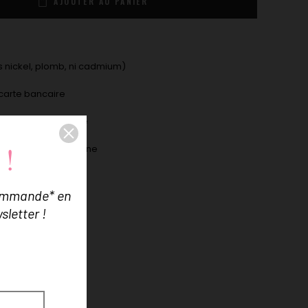
AJOUTER AU PANIER
 nickel, plomb, ni cadmium)
carte bancaire
9€ d'achat en France
 !
ne boîte Lilas de Seine
commande* en
sletter !