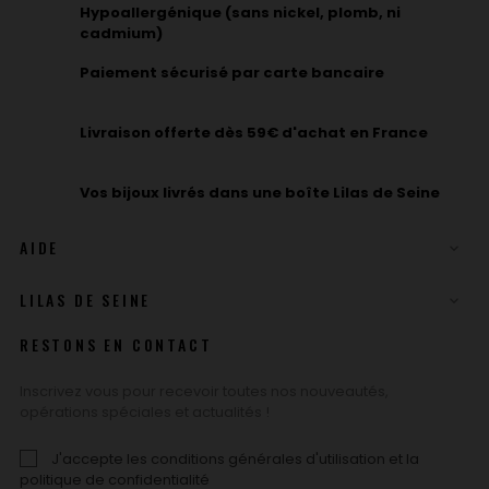
Hypoallergénique (sans nickel, plomb, ni
cadmium)
Paiement sécurisé par carte bancaire
Livraison offerte dès 59€ d'achat en France
Vos bijoux livrés dans une boîte Lilas de Seine
AIDE

LILAS DE SEINE

RESTONS EN CONTACT
Inscrivez vous pour recevoir toutes nos nouveautés,
opérations spéciales et actualités !
J'accepte les conditions générales d'utilisation et la
politique de confidentialité