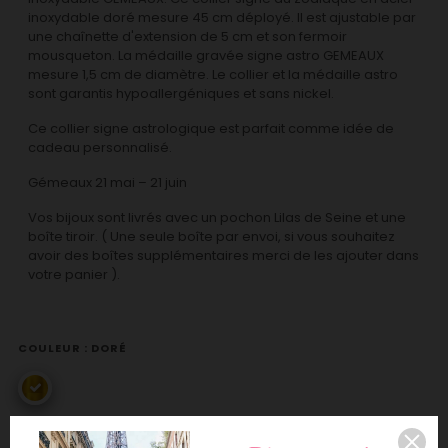
inoxydable doré mesure 45 cm déployé. Il est ajustable par
une chaînette d'extension de 5 cm et son fermoir
mousqueton. La médaille gravée signe astro GEMEAUX
mesure 1,5 cm de diamètre. Le collier et la médaille astro
sont garantis hypoallergéniques et sans nickel.
Ce collier signe astrologique est parfait comme idée de
cadeau personnalisé.
Gémeaux 21 mai – 21 juin
Vos bijoux sont livrés avec un pochon Lilas de Seine et une
boîte tiroir. ( Une seule boîte par envoi, si vous souhaitez
avoir des boîtes supplémentaires merci de les ajouter dans
votre panier ).
COULEUR : DORÉ
doré