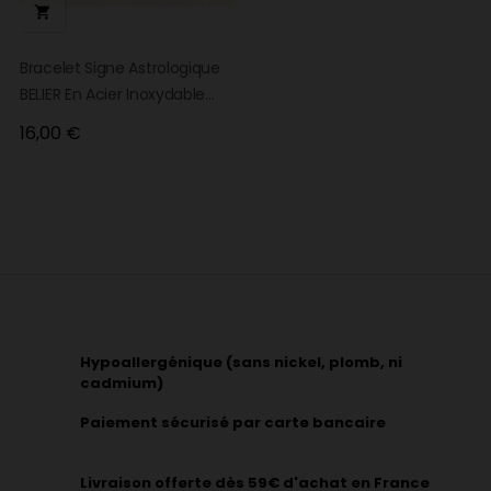

Bracelet Signe Astrologique
BELIER En Acier Inoxydable
Doré
Prix
16,00 €
Hypoallergénique (sans nickel, plomb, ni
cadmium)
Paiement sécurisé par carte bancaire
Livraison offerte dès 59€ d'achat en France