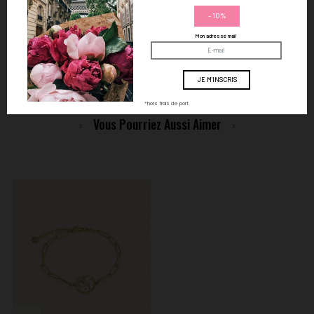
- 10%
Paiement sécurisé par carte bancaire
Mon adresse mail
Livraison offerte dès 59€ d'achat en France
Vos bijoux livrés dans une boîte Lilas de Seine
*hors frais de port
Vous Pourriez Aussi Aimer